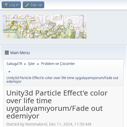
Log in
Sign up
Main Menu
SakugaTR
İşler
Problem ve Çözümler
►
►
►
Unity3d Particle Effect'e color over life time uygulayamıyorum/Fade out
edemiyor
Unity3d Particle Effect'e color
over life time
uygulayamıyorum/Fade out
edemiyor
Started by Nommalorel, Dec 11, 2024, 11:50 AM