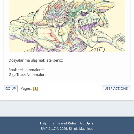
Dosyalarıma ulaşmak isterseniz:
Soulseek: ommalorel
GigaTribe: Nommalorel
Pages
1
GO UP
USER ACTIONS
|
|
Help
Terms and Rules
Go Up ▲
,
SMF 2.1.7 © 2026
Simple Machines